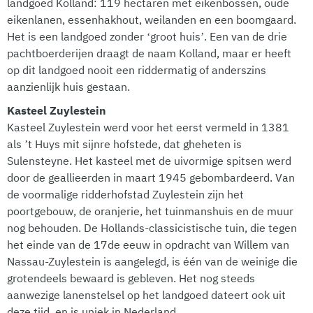
landgoed Kolland: 119 hectaren met eikenbossen, oude
eikenlanen, essenhakhout, weilanden en een boomgaard.
Het is een landgoed zonder ‘groot huis’. Een van de drie
pachtboerderijen draagt de naam Kolland, maar er heeft
op dit landgoed nooit een riddermatig of anderszins
aanzienlijk huis gestaan.
Kasteel Zuylestein
Kasteel Zuylestein werd voor het eerst vermeld in 1381
als ’t Huys mit sijnre hofstede, dat gheheten is
Sulensteyne. Het kasteel met de uivormige spitsen werd
door de geallieerden in maart 1945 gebombardeerd. Van
de voormalige ridderhofstad Zuylestein zijn het
poortgebouw, de oranjerie, het tuinmanshuis en de muur
nog behouden. De Hollands-classicistische tuin, die tegen
het einde van de 17de eeuw in opdracht van Willem van
Nassau-Zuylestein is aangelegd, is één van de weinige die
grotendeels bewaard is gebleven. Het nog steeds
aanwezige lanenstelsel op het landgoed dateert ook uit
deze tijd, en is uniek in Nederland.