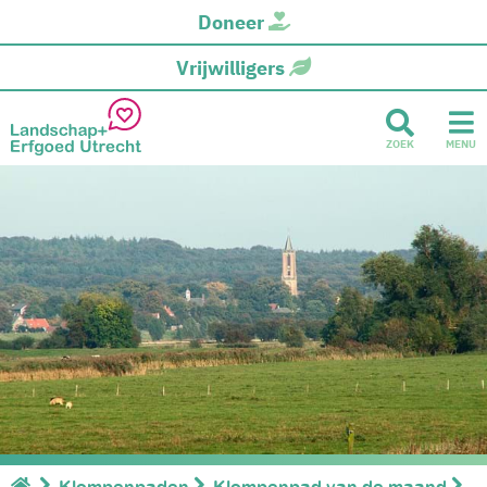
Doneer
Vrijwilligers
ZOEK
MENU
Klompenpaden
Klompenpad van de maand