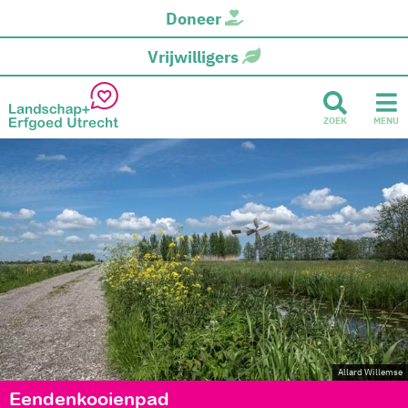
Doneer
Vrijwilligers
ZOEK
MENU
Allard Willemse
Eendenkooienpad