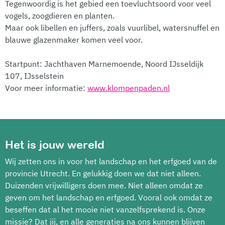
Tegenwoordig is het gebied een toevluchtsoord voor veel
vogels, zoogdieren en planten.
Maar ook libellen en juffers, zoals vuurlibel, watersnuffel en
blauwe glazenmaker komen veel voor.
Startpunt: Jachthaven Marnemoende, Noord IJsseldijk
107, IJsselstein
Voor meer informatie:
www.klompenpaden.nl
Het is jouw wereld
Wij zetten ons in voor het landschap en het erfgoed van de
provincie Utrecht. En gelukkig doen we dat niet alleen.
Duizenden vrijwilligers doen mee. Niet alleen omdat ze
geven om het landschap en erfgoed. Vooral ook omdat ze
beseffen dat al het mooie niet vanzelfsprekend is. Onze
missie? Dat jij, en alle generaties na ons kunnen blijven