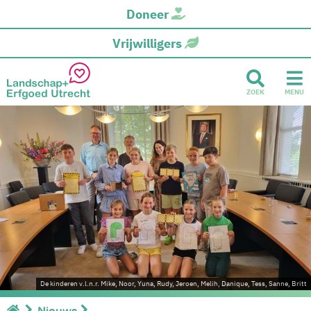
Doneer
Vrijwilligers
ZOEK
MENU
De kinderen v.l.n.r. Mike, Noor, Yuna, Rudy, Jeroen, Melih, Danique, Tess, Sanne, Britt
Nieuws