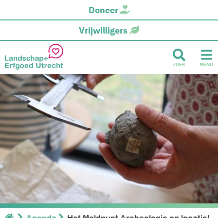
Doneer
Vrijwilligers
ZOEK
MENU
Agenda
Het Meldpunt Archeologie op locatie!