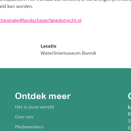
eld kan worden.
cheologie@landschaperfgoedutrecht.nl
Locatie
Waterliniemuseum Bunnik
Ontdek meer
Het is jouw wereld
L
B
Over ons
s
3
Medewerkers
0