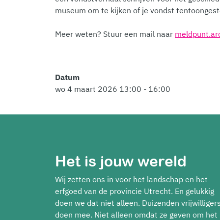
museum om te kijken of je vondst tentoongest
Meer weten? Stuur een mail naar
meldpunt.ar
Datum
wo 4 maart 2026 13:00 - 16:00
Het is jouw wereld
Wij zetten ons in voor het landschap en het
erfgoed van de provincie Utrecht. En gelukkig
doen we dat niet alleen. Duizenden vrijwilliger
doen mee. Niet alleen omdat ze geven om het