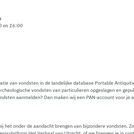
k
0 en 16:00
atie van vondsten in de landelijke database Portable Antiquiti
rcheologische vondsten van particulieren opgeslagen en gepub
je vondsten aanmelden? Dan maken wij een PAN-account voor je 
bij het onder de aandacht brengen van bijzondere vondsten. 
enisplatform Het Verhaal van Utrecht, of we brengen je in co