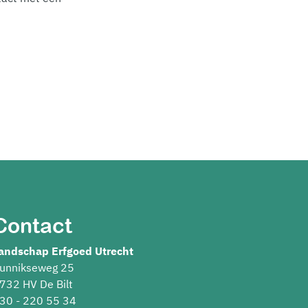
Contact
andschap Erfgoed Utrecht
unnikseweg 25
732 HV De Bilt
30 - 220 55 34