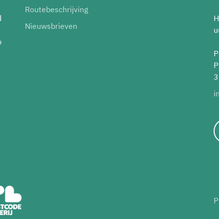
Routebeschrijving
d
H
Nieuwsbrieven
u
p
P
P
3
i
P