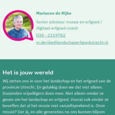
Marianne de Rijke
Senior adviseur musea en erfgoed /
digitaal-erfgoed-coach
030 - 2219782
m.derijke@landschaperfgoedutrecht.nl
Het is jouw wereld
Wij zetten ons in voor het landschap en het erfgoed van de
provincie Utrecht. En gelukkig doen we dat niet alleen.
Duizenden vrijwilligers doen mee. Niet alleen omdat ze
geven om het landschap en erfgoed. Vooral ook omdat ze
beseffen dat al het mooie niet vanzelfsprekend is. Onze
missie? Dat jij, en alle generaties na ons kunnen blijven