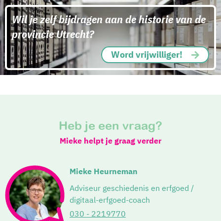
Wil je zelf bijdragen aan de historie van de
provincie Utrecht?
Word vrijwilliger!
Heb je een vraag?
Mieke helpt je graag verder
Mieke Heurneman
Adviseur geschiedenis en erfgoed /
digitaal-erfgoed-coach
030 - 2219770