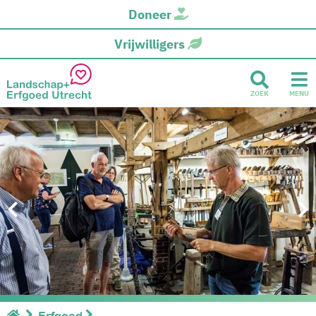
Doneer
Vrijwilligers
ZOEK
MENU
Erfgoed