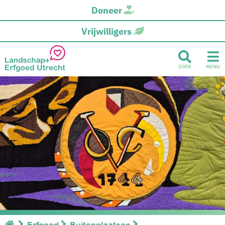
Doneer
Vrijwilligers
ZOEK
MENU
Erfgoed
Buitenplaatsen