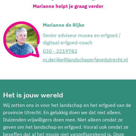
Marianne helpt je graag verder
Marianne de Rijke
Senior adviseur musea en erfgoed /
digitaal-erfgoed-coach
030 - 2219782
m.derijke@landschaperfgoedutrecht.nl
Het is jouw wereld
Wij zetten ons in voor het landschap en het erfgoed van de
provincie Utrecht. En gelukkig doen we dat niet alleen.
Duizenden vrijwilligers doen mee. Niet alleen omdat ze
geven om het landschap en erfgoed. Vooral ook omdat ze
beseffen dat al het mooie niet vanzelfsprekend is. Onze