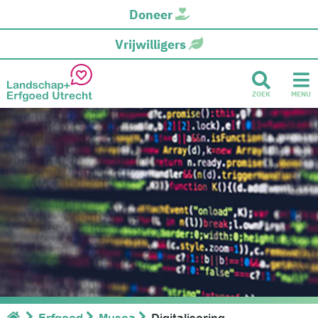
Doneer
Vrijwilligers
ZOEK
MENU
Erfgoed
Musea
Digitalisering