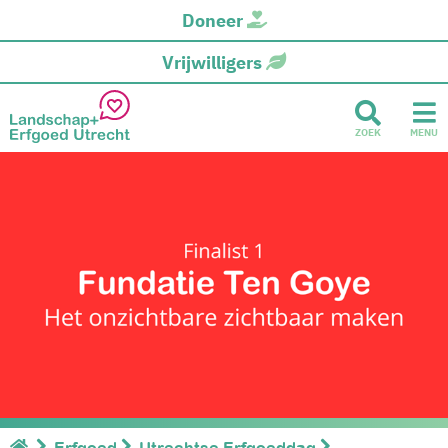
Doneer
Vrijwilligers
ZOEK
MENU
Erfgoed
Utrechtse Erfgoeddag