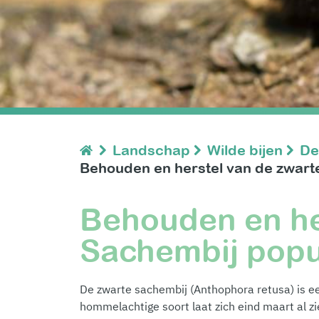
Landschap
Wilde bijen
De
Behouden en herstel van de zwarte
Behouden en he
Sachembij popul
De zwarte sachembij (Anthophora retusa) is een
hommelachtige soort laat zich eind maart al zi