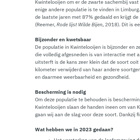
Kwintelooijen om er de zwarte sachembij vast
enige andere populatie is te vinden in Limbur
de laatste jaren met 87% gedaald en krijgt de
(Reemer,
Rode lijst Wilde Bijen
, 2018). Dit is e
Bijzonder en kwetsbaar
De populatie in Kwintelooijen is bijzonder en
die volledig afgesneden is van interactie met 
uitsterft is de kans zeer klein dat de soort oo
kilometer verwijderd van haar andere soortge
en daarmee weerbaarheid en gezondheid.
Bescherming is nodig
Om deze populatie te behouden is beschermi
Kwintelooijen slaan de handen ineen om van Kw
gaan wij aan de slag voor deze soort. Dankzij 
Wat hebben we in 2023 gedaan?
Het versterken van de leefomgeving d