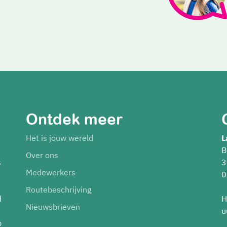
Ontdek meer
Het is jouw wereld
L
B
Over ons
s
3
Medewerkers
0
Routebeschrijving
d
H
Nieuwsbrieven
u
p