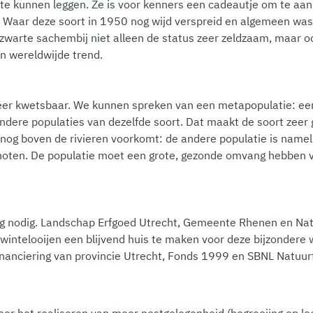
 te kunnen leggen. Ze is voor kenners een cadeautje om te a
g. Waar deze soort in 1950 nog wijd verspreid en algemeen was,
 zwarte sachembij niet alleen de status zeer zeldzaam, maar o
en wereldwijde trend.
 zeer kwetsbaar. We kunnen spreken van een metapopulatie: ee
andere populaties van dezelfde soort. Dat maakt de soort zeer g
it nog boven de rivieren voorkomt: de andere populatie is name
noten. De populatie moet een grote, gezonde omvang hebben vo
ng nodig. Landschap Erfgoed Utrecht, Gemeente Rhenen en Na
intelooijen een blijvend huis te maken voor deze bijzondere 
financiering van provincie Utrecht, Fonds 1999 en SBNL Natuurf
oor het realiseren van meer nestgelegenheid (begroeiing op l