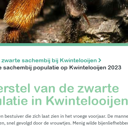
 zwarte sachembij bij Kwintelooijen
 sachembij populatie op Kwintelooijen 2023
rstel van de zwarte
atie in Kwintelooije
 bestuiver die zich laat zien in het vroege voorjaar. De mann
en, snel gevolgd door de vrouwtjes. Menig wilde bijenliefhebber