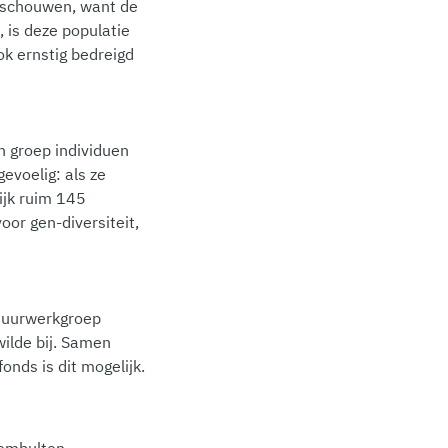
anschouwen, want de
 is deze populatie
ok ernstig bedreigd
n groep individuen
evoelig: als ze
lijk ruim 145
or gen-diversiteit,
tuurwerkgroep
wilde bij. Samen
onds is dit mogelijk.
eembulten