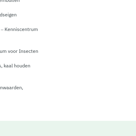
edseigen
S – Kenniscentrum
rum voor Insecten
s, kaal houden
tenwaarden,