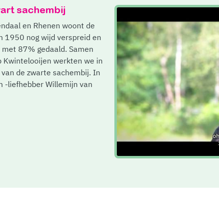
wart sachembij
nendaal en Rhenen woont de
n 1950 nog wijd verspreid en
ren met 87% gedaald. Samen
Kwintelooijen werkten we in
van de zwarte sachembij. In
n -liefhebber Willemijn van