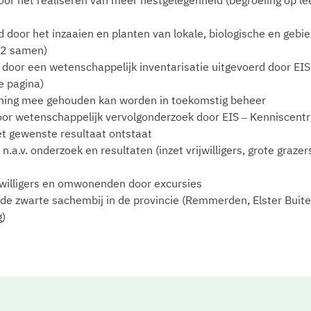
door het inzaaien en planten van lokale, biologische en gebi
m2 samen)
t door een wetenschappelijk inventarisatie uitgevoerd door EI
e pagina)
ening mee gehouden kan worden in toekomstig beheer
door wetenschappelijk vervolgonderzoek door EIS – Kenniscent
t gewenste resultaat ontstaat
a.v. onderzoek en resultaten (inzet vrijwilligers, grote grazer
rijwilligers en omwonenden door excursies
 de zwarte sachembij in de provincie (Remmerden, Elster Bui
g)