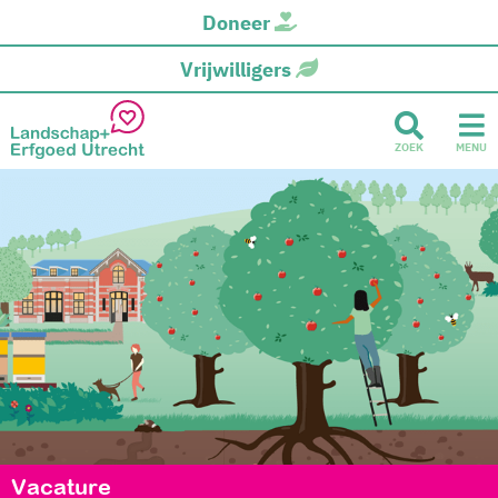
Doneer
Vrijwilligers
ZOEK
MENU
Vacature