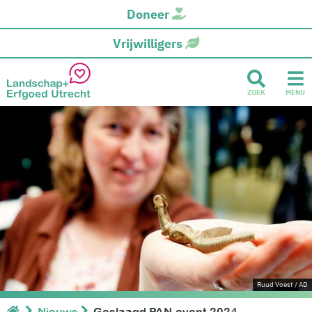
Doneer
Vrijwilligers
ZOEK
MENU
Ruud Voest / AD
Nieuws
Geslaagd PAN-event 2024