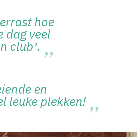
verrast hoe
e dag veel
n club’.
oeiende en
l leuke plekken!