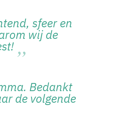
htend, sfeer en
aarom wij de
st!
ramma. Bedankt
naar de volgende