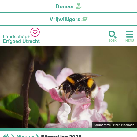
Doneer
Vrijwilligers
ZOEK
MENU
Aardhommel (Marit Moerman)
Nieuws
Bijentelling 2025