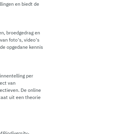
llingen en biedt de
en, broedgedrag en
van foto’s, video’s
m de opgedane kennis
nnentelling per
fect van
ectieven. De online
taat uit een theorie
4Biodiversity-