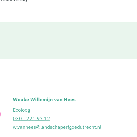
Wouke Willemijn van Hees
Ecoloog
030 - 221 97 12
w.vanhees@landschaperfgoedutrecht.nl