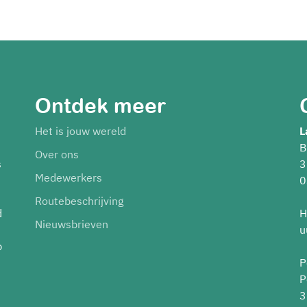
Ontdek meer
Het is jouw wereld
L
B
Over ons
s
3
Medewerkers
0
Routebeschrijving
d
H
Nieuwsbrieven
u
p
P
P
3