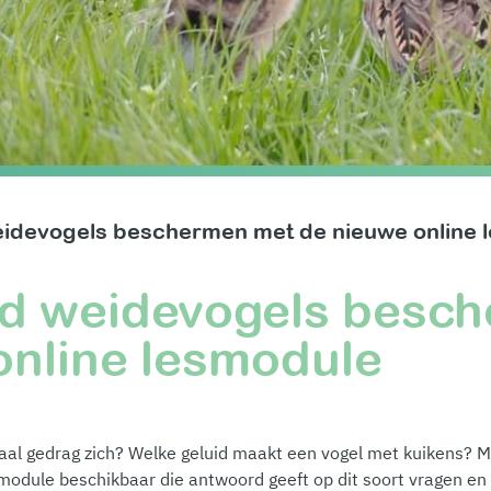
idevogels beschermen met de nieuwe online 
id weidevogels besc
online lesmodule
iaal gedrag zich? Welke geluid maakt een vogel met kuikens? M
esmodule beschikbaar die antwoord geeft op dit soort vragen e