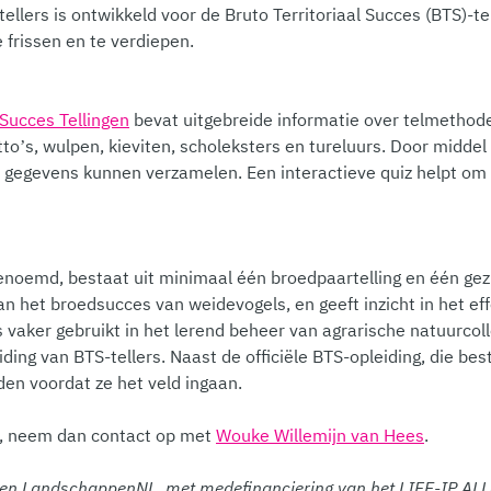
llers is ontwikkeld voor de Bruto Territoriaal Succes (BTS)-te
 frissen en te verdiepen.
 Succes Tellingen
bevat uitgebreide informatie over telmethod
tto’s, wulpen, kieviten, scholeksters en tureluurs. Door middel 
ij gegevens kunnen verzamelen. Een interactieve quiz helpt o
noemd, bestaat uit minimaal één broedpaartelling en één gezi
van het broedsucces van weidevogels, en geeft inzicht in het ef
aker gebruikt in het lerend beheer van agrarische natuurcoll
iding van BTS-tellers. Naast de officiële BTS-opleiding, die bes
den voordat ze het veld ingaan.
e, neem dan contact op met
Wouke Willemijn van Hees
.
 en LandschappenNL, met medefinanciering van het LIFE-IP ALL