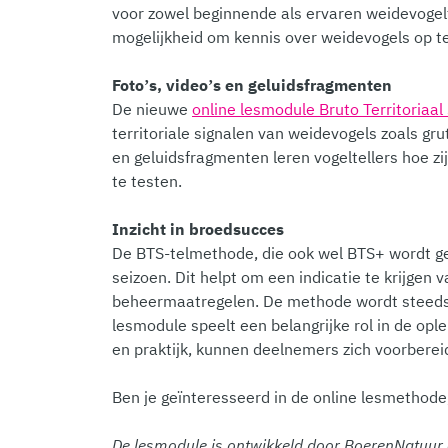
voor zowel beginnende als ervaren weidevogelte
mogelijkheid om kennis over weidevogels op te
Foto’s, video’s en geluidsfragmenten
De nieuwe
online lesmodule Bruto Territoriaal
territoriale signalen van weidevogels zoals gru
en geluidsfragmenten leren vogeltellers hoe z
te testen.
Inzicht in broedsucces
De BTS-telmethode, die ook wel BTS+ wordt ge
seizoen. Dit helpt om een indicatie te krijgen 
beheermaatregelen. De methode wordt steeds v
lesmodule speelt een belangrijke rol in de ople
en praktijk, kunnen deelnemers zich voorberei
Ben je geïnteresseerd in de online lesmethod
De lesmodule is ontwikkeld door BoerenNatuur