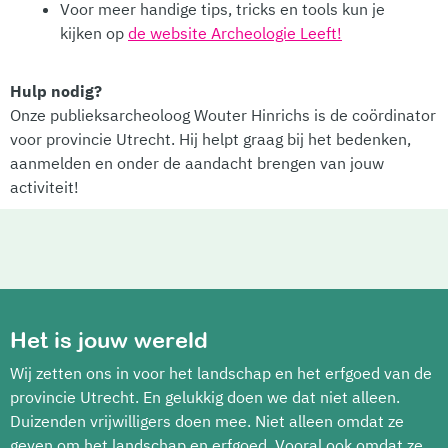
Voor meer handige tips, tricks en tools kun je
kijken op
de
website Archeologie Leeft!
Hulp nodig?
Onze publieksarcheoloog Wouter Hinrichs is de coördinator
voor provincie Utrecht. Hij helpt graag bij het bedenken,
aanmelden en onder de aandacht brengen van jouw
activiteit!
Het is jouw wereld
Wij zetten ons in voor het landschap en het erfgoed van de
provincie Utrecht. En gelukkig doen we dat niet alleen.
Duizenden vrijwilligers doen mee. Niet alleen omdat ze
geven om het landschap en erfgoed. Vooral ook omdat ze