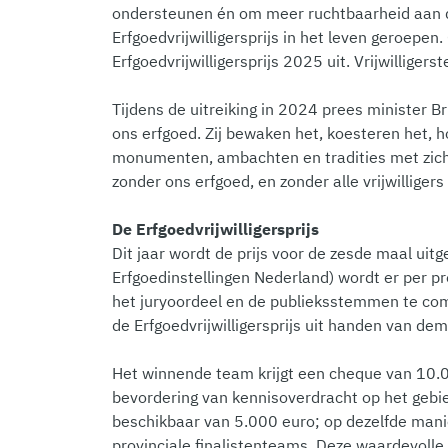
ondersteunen én om meer ruchtbaarheid aan de 
Erfgoedvrijwilligersprijs in het leven geroepe
Erfgoedvrijwilligersprijs 2025 uit. Vrijwillige
Tijdens de uitreiking in 2024 prees minister Bru
ons erfgoed. Zij bewaken het, koesteren het, h
monumenten, ambachten en tradities met zich
zonder ons erfgoed, en zonder alle vrijwilliger
De Erfgoedvrijwilligersprijs
Dit jaar wordt de prijs voor de zesde maal uit
Erfgoedinstellingen Nederland) wordt er per p
het juryoordeel en de publieksstemmen te co
de Erfgoedvrijwilligersprijs uit handen van dem
Het winnende team krijgt een cheque van 10.00
bevordering van kennisoverdracht op het gebie
beschikbaar van 5.000 euro; op dezelfde mani
provinciale finalistenteams. Deze waardevolle 