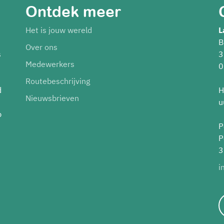
Ontdek meer
Het is jouw wereld
L
B
Over ons
s
3
Medewerkers
0
Routebeschrijving
d
H
Nieuwsbrieven
u
p
P
P
3
i