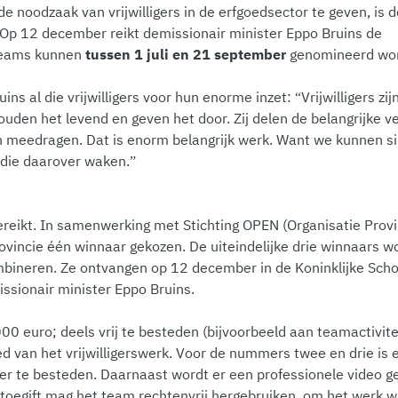
noodzaak van vrijwilligers in de erfgoedsector te geven, is d
n. Op 12 december reikt demissionair minister Eppo Bruins de
rsteams kunnen
tussen 1 juli en 21 september
genomineerd wo
ins al die vrijwilligers voor hun enorme inzet: “Vrijwilligers z
ouden het levend en geven het door. Zij delen de belangrijke v
 meedragen. Dat is enorm belangrijk werk. Want we kunnen s
s die daarover waken.”
gereikt. In samenwerking met Stichting OPEN (Organisatie Provi
rovincie één winnaar gekozen. De uiteindelijke drie winnaars 
mbineren. Ze ontvangen op 12 december in de Koninklijke Sch
issionair minister Eppo Bruins.
0 euro; deels vrij te besteden (bijvoorbeeld aan teamactivitei
d van het vrijwilligerswerk. Voor de nummers twee en drie is
er te besteden. Daarnaast wordt er een professionele video g
toegift mag het team rechtenvrij hergebruiken, om het werk waa