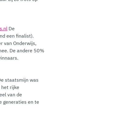
s.nl
De
d een finalist).
er van Onderwijs,
% mee. De andere 50%
innaars.
 De staatsmijn was
het rijke
eel van de
 generaties en te