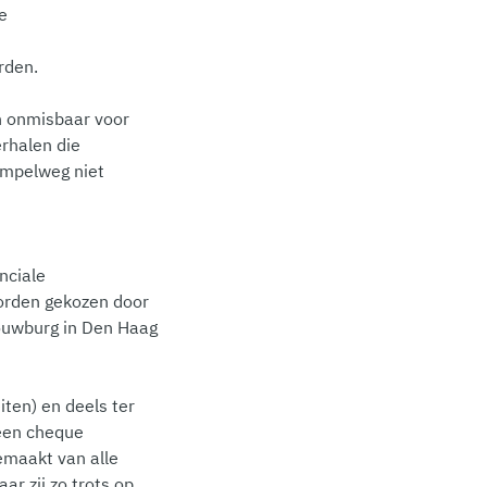
e
rden.
ijn onmisbaar voor
erhalen die
impelweg niet
nciale
worden gekozen door
ouwburg in Den Haag
ten) en deels ter
 een cheque
emaakt van alle
r zij zo trots op