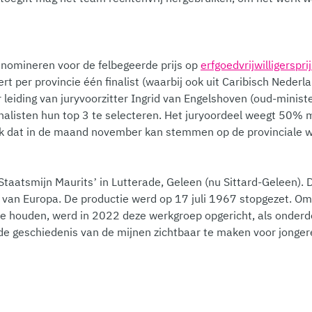
m nomineren voor de felbegeerde prijs op
erfgoedvrijwilligersprij
 per provincie één finalist (waarbij ook uit Caribisch Nederlan
leiding van juryvoorzitter Ingrid van Engelshoven (oud-minist
finalisten hun top 3 te selecteren. Het juryoordeel weegt 50
ek dat in de maand november kan stemmen op de provinciale w
taatsmijn Maurits’ in Lutterade, Geleen (nu Sittard-Geleen).
van Europa. De productie werd op 17 juli 1967 stopgezet. Om 
e houden, werd in 2022 deze werkgroep opgericht, als onderd
e geschiedenis van de mijnen zichtbaar te maken voor jongere