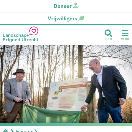
Doneer
Vrijwilligers
ZOEK
MENU
Nieuws