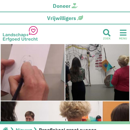
Doneer
Vrijwilligers
ZOEK
MENU
Nieuws
Proeflokaal groot succes