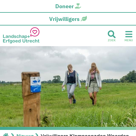
Doneer
Vrijwilligers
ZOEK
MENU
Nieuws
Vrijwilligers Klompenpaden Woerden