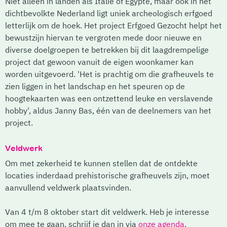
Niet alleen in landen als Italië of Egypte, maar ook in het
dichtbevolkte Nederland ligt uniek archeologisch erfgoed
letterlijk om de hoek. Het project Erfgoed Gezocht helpt het
bewustzijn hiervan te vergroten mede door nieuwe en
diverse doelgroepen te betrekken bij dit laagdrempelige
project dat gewoon vanuit de eigen woonkamer kan
worden uitgevoerd.
'Het is prachtig om die grafheuvels te
zien liggen in het landschap en het speuren op de
hoogtekaarten was een ontzettend leuke en verslavende
hobby', aldus Janny Bas, één van de deelnemers van het
project.
Veldwerk
Om met zekerheid te kunnen stellen dat de ontdekte
locaties inderdaad prehistorische grafheuvels zijn, moet
aanvullend veldwerk plaatsvinden.
Van 4 t/m 8 oktober start dit veldwerk. Heb je interesse
om mee te gaan, schrijf je dan in via
onze agenda
.