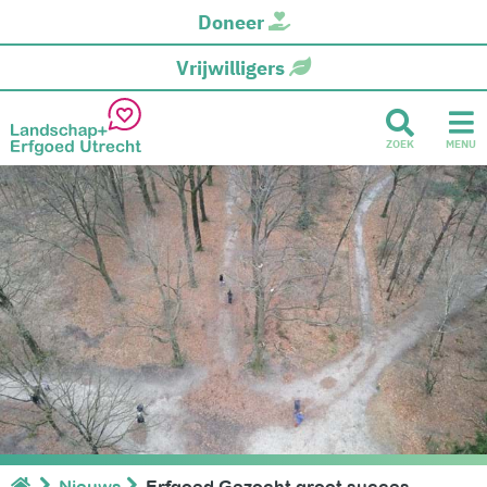
Doneer
Vrijwilligers
ZOEK
MENU
Nieuws
Erfgoed Gezocht groot succes