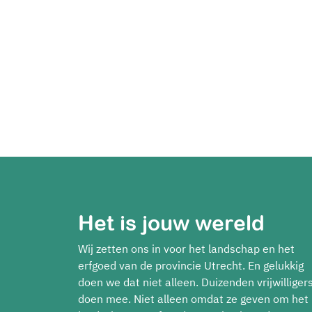
Het is jouw wereld
Wij zetten ons in voor het landschap en het
erfgoed van de provincie Utrecht. En gelukkig
doen we dat niet alleen. Duizenden vrijwilliger
doen mee. Niet alleen omdat ze geven om het