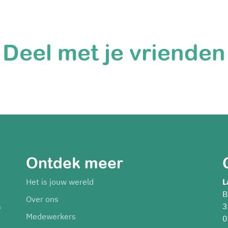
Deel met je vrienden
Ontdek meer
Het is jouw wereld
L
B
Over ons
s
3
Medewerkers
0