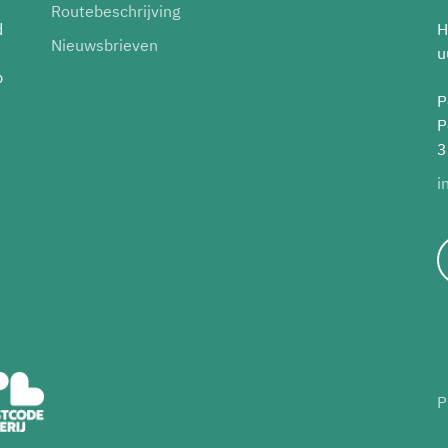
Routebeschrijving
d
H
Nieuwsbrieven
u
p
P
P
3
i
P