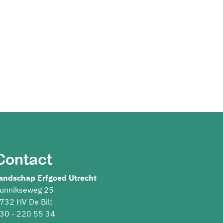
Contact
andschap Erfgoed Utrecht
unnikseweg 25
732 HV De Bilt
30 - 220 55 34