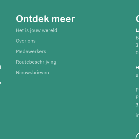
Ontdek meer
Het is jouw wereld
L
B
Over ons
s
3
Medewerkers
0
Routebeschrijving
d
H
Nieuwsbrieven
u
p
P
P
3
i