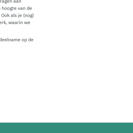
dragen aan
e hoogte van de
Ook als je (nog)
werk, waarin we
r deelname op de