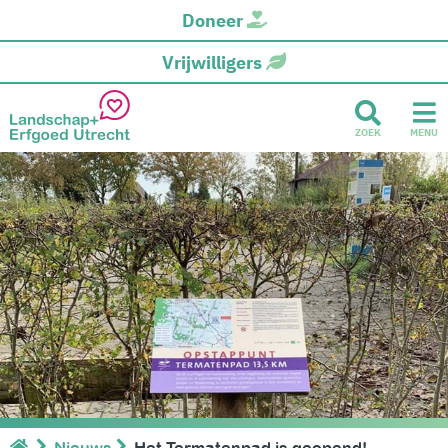
Doneer
Vrijwilligers
ZOEK
MENU
Nieuws
Het Termatenpad is geopend!