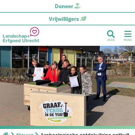
Doneer
Vrijwilligers
ZOEK
MENU
Nieuws
Archeologische ontdekvitrine onthult