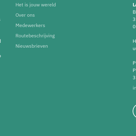
Het is jouw wereld
L
B
Over ons
s
3
Medewerkers
0
Routebeschrijving
d
H
Nieuwsbrieven
u
p
P
P
3
i