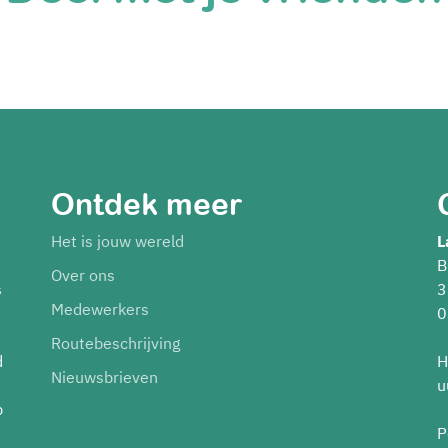
Ontdek meer
Het is jouw wereld
L
B
Over ons
s
3
Medewerkers
0
Routebeschrijving
d
H
Nieuwsbrieven
u
p
P