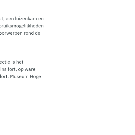
st, een luizenkam en
ebruiksmogelijkheden
 voorwerpen rond de
ctie is het
ns fort, op ware
e fort. Museum Hoge