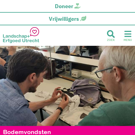
Doneer
Vrijwilligers
ZOEK
MENU
Bodemvondsten