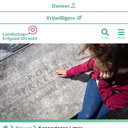
Doneer
Vrijwilligers
ZOEK
MENU
Nieuws
Kennisdagen Limes