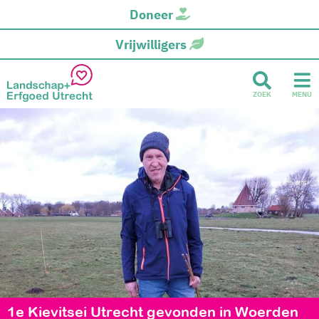
Doneer
Vrijwilligers
ZOEK
MENU
1e Kievitsei Utrecht gevonden in Woerden