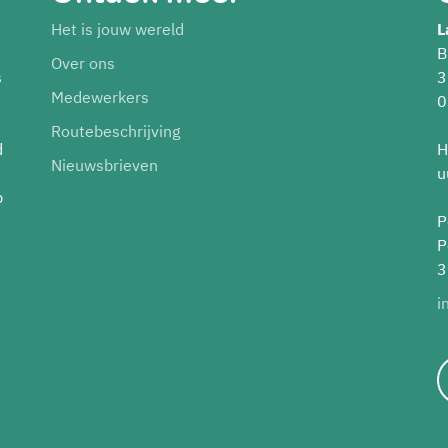
Het is jouw wereld
L
B
Over ons
s
3
Medewerkers
0
Routebeschrijving
d
H
Nieuwsbrieven
u
p
P
P
3
i