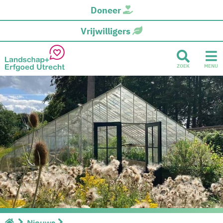
Doneer
Vrijwilligers
ZOEK
MENU
Nieuws