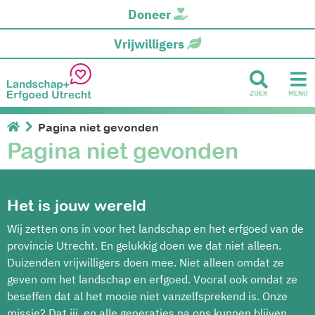
Doneer
Vrijwilligers
ZOEK
MENU
Pagina niet gevonden
Pagina niet gevonden
Het is jouw wereld
Wij zetten ons in voor het landschap en het erfgoed van de
provincie Utrecht. En gelukkig doen we dat niet alleen.
Duizenden vrijwilligers doen mee. Niet alleen omdat ze
geven om het landschap en erfgoed. Vooral ook omdat ze
beseffen dat al het mooie niet vanzelfsprekend is. Onze
missie? Dat jij, en alle generaties na ons kunnen blijven