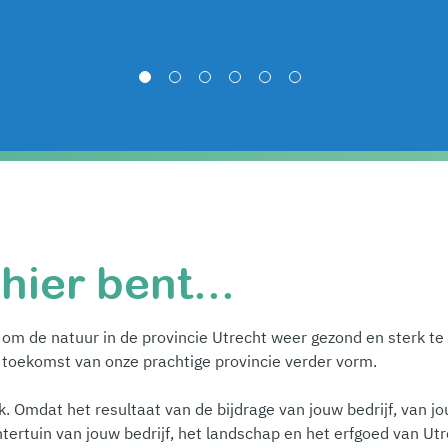
1
2
3
4
5
6
e
hier bent...
pt om de natuur in de provincie Utrecht weer gezond en sterk t
 toekomst van onze prachtige provincie verder vorm.
euk. Omdat het resultaat van de bijdrage van jouw bedrijf, van
chtertuin van jouw bedrijf, het landschap en het erfgoed van Ut