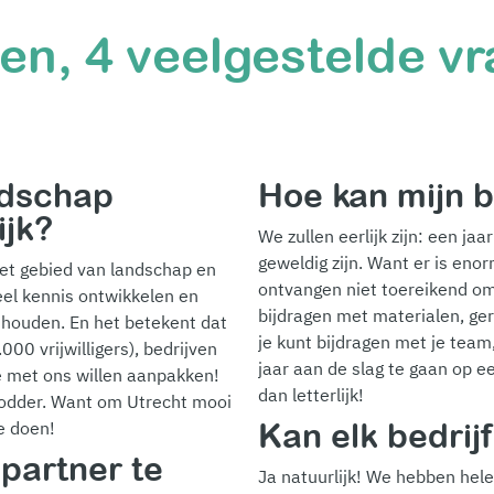
n, 4 veelgestelde vr
ndschap
Hoe kan mijn b
ijk?
We zullen eerlijk zijn: een jaa
geweldig zijn. Want er is enor
het gebied van landschap en
ontvangen niet toereikend om
eel kennis ontwikkelen en
bijdragen met materialen, ge
 houden. En het betekent dat
je kunt bijdragen met je team
00 vrijwilligers), bedrijven
jaar aan de slag te gaan op e
die met ons willen aanpakken!
dan letterlijk!
 modder. Want om Utrecht mooi
te doen!
Kan elk bedrij
partner te
Ja natuurlijk! We hebben hele