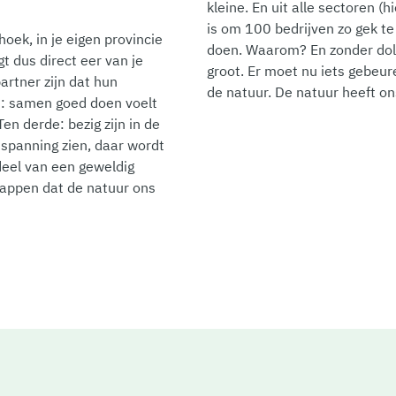
kleine. En uit alle sectoren (
is om 100 bedrijven zo gek te
oek, in je eigen provincie
doen. Waarom? En zonder doll
gt dus direct eer van je
groot. Er moet nu iets gebeu
artner zijn dat hun
de natuur. De natuur heeft on
: samen goed doen voelt
en derde: bezig zijn in de
nspanning zien, daar wordt
rdeel van een geweldig
nappen dat de natuur ons