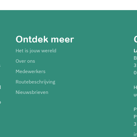
Ontdek meer
Het is jouw wereld
L
B
Over ons
s
3
Medewerkers
0
Routebeschrijving
d
H
Nieuwsbrieven
u
p
P
P
3
i