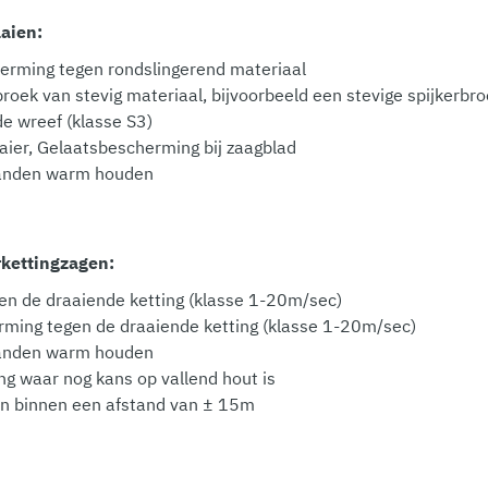
aien:
herming tegen rondslingerend materiaal
oek van stevig materiaal, bijvoorbeeld een stevige spijkerbr
e wreef (klasse S3)
aaier, Gelaatsbescherming bij zaagblad
handen warm houden
rkettingzagen:
en de draaiende ketting (klasse 1-20m/sec)
rming tegen de draaiende ketting (klasse 1-20m/sec)
handen warm houden
g waar nog kans op vallend hout is
n binnen een afstand van ± 15m