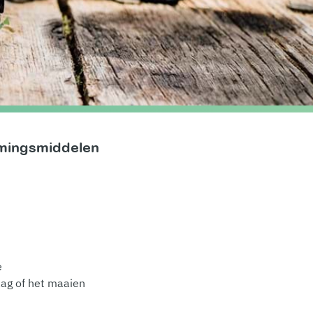
rmingsmiddelen
e
aag of het maaien