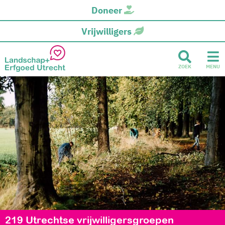
Doneer
Vrijwilligers
ZOEK
MENU
219 Utrechtse vrijwilligersgroepen