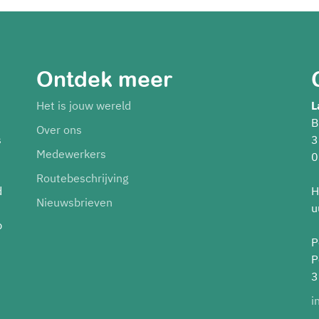
Ontdek meer
Het is jouw wereld
L
B
Over ons
s
3
Medewerkers
0
Routebeschrijving
d
H
Nieuwsbrieven
u
p
P
P
3
i