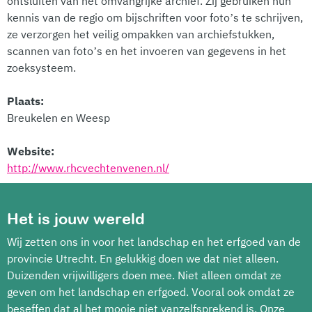
ontsluiten van het omvangrijke archief. Zij gebruiken hun
kennis van de regio om bijschriften voor foto’s te schrijven,
ze verzorgen het veilig ompakken van archiefstukken,
scannen van foto’s en het invoeren van gegevens in het
zoeksysteem.
Plaats:
Breukelen en Weesp
Website:
http://www.rhcvechtenvenen.nl/
Het is jouw wereld
Wij zetten ons in voor het landschap en het erfgoed van de
provincie Utrecht. En gelukkig doen we dat niet alleen.
Duizenden vrijwilligers doen mee. Niet alleen omdat ze
geven om het landschap en erfgoed. Vooral ook omdat ze
beseffen dat al het mooie niet vanzelfsprekend is. Onze