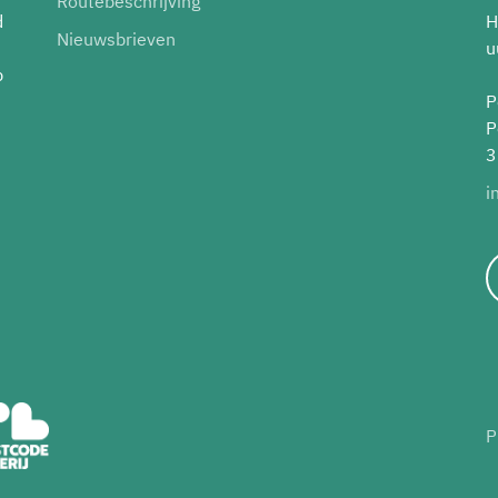
Routebeschrijving
d
H
Nieuwsbrieven
u
p
P
P
3
i
P