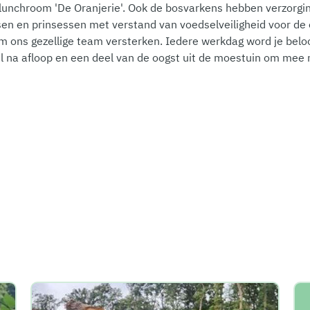
 lunchroom 'De Oranjerie'. Ook de bosvarkens hebben verzorgi
sen en prinsessen met verstand van voedselveiligheid voor d
om ons gezellige team versterken. Iedere werkdag word je bel
rel na afloop en een deel van de oogst uit de moestuin om mee