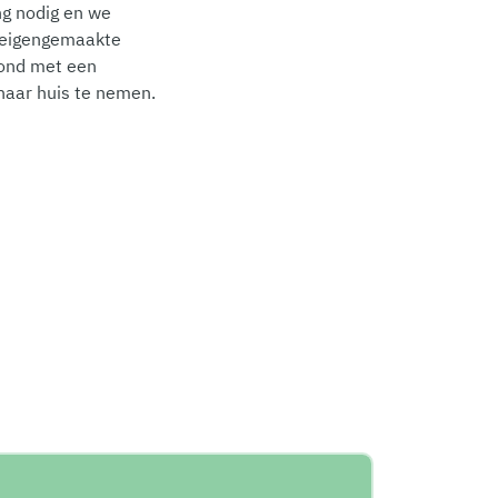
ng nodig en we
e eigengemaakte
oond met een
 naar huis te nemen.