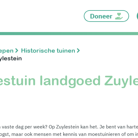
Doneer
oepen
Historische tuinen
lestein
estuin landgoed Zuyl
n vaste dag per week? Op Zuylestein kan het. Je bent van har
e oogst, maar ook mensen met kennis van moestuinieren of om 