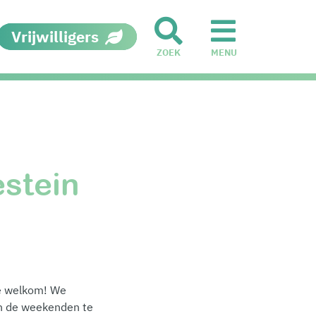
Vrijwilligers
ZOEK
MENU
estein
te welkom! We
in de weekenden te