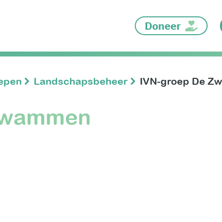
Doneer
oepen
Landschapsbeheer
IVN-groep De 
 Zwammen