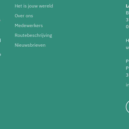
Het is jouw wereld
L
B
Over ons
s
3
Medewerkers
0
Routebeschrijving
d
H
Nieuwsbrieven
u
p
P
P
3
i