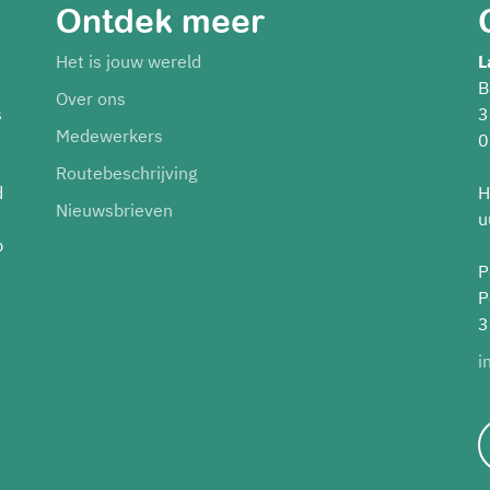
Ontdek meer
Het is jouw wereld
L
B
Over ons
s
3
Medewerkers
0
Routebeschrijving
d
H
Nieuwsbrieven
u
p
P
P
3
i