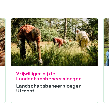
Vrijwilliger bij de
Landschapsbeheerploegen
Landschapsbeheerploegen
Utrecht