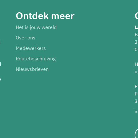
Ontdek meer
Het is jouw wereld
L
B
Over ons
s
3
Medewerkers
0
Routebeschrijving
d
H
Nieuwsbrieven
u
p
P
P
3
i