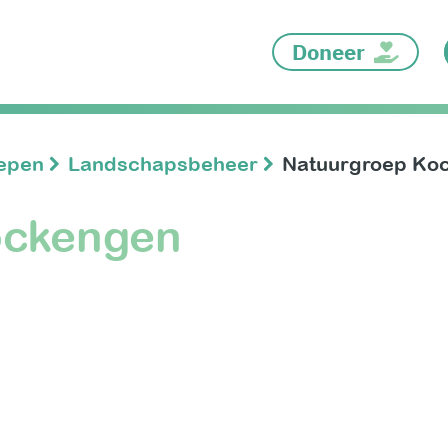
Doneer
oepen
Landschapsbeheer
Natuurgroep Ko
ockengen