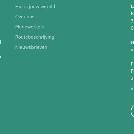
Het is jouw wereld
L
B
Over ons
s
3
Medewerkers
0
Routebeschrijving
d
H
Nieuwsbrieven
u
p
P
P
3
i