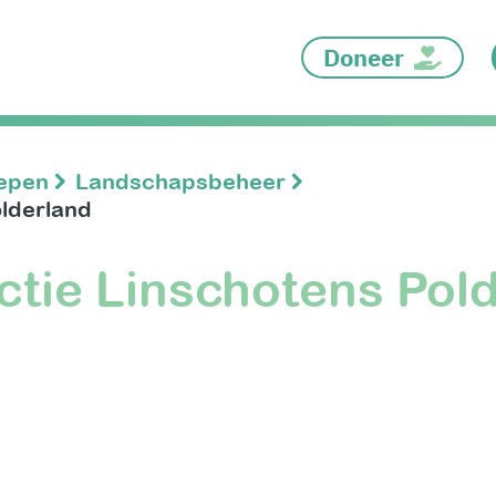
Doneer
oepen
Landschapsbeheer
olderland
ctie Linschotens Pol