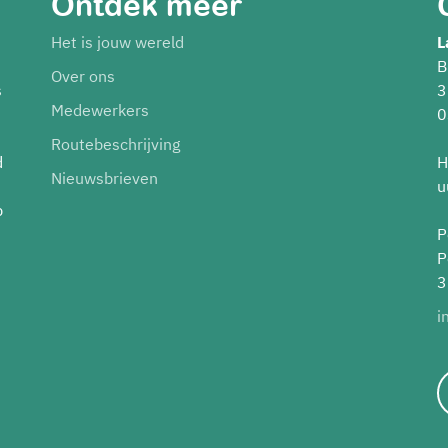
Ontdek meer
Het is jouw wereld
L
B
Over ons
s
3
Medewerkers
0
Routebeschrijving
d
H
Nieuwsbrieven
u
p
P
P
3
i