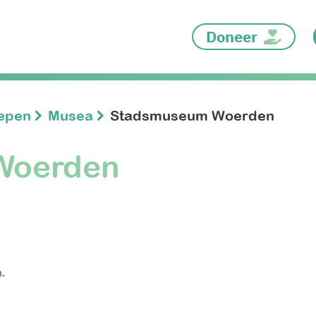
Doneer
oepen
Musea
Stadsmuseum Woerden
Woerden
.