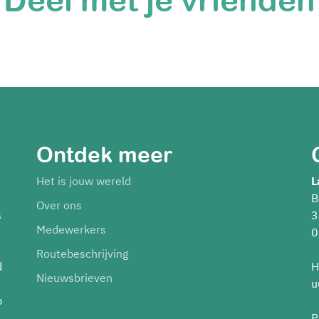
Ontdek meer
Het is jouw wereld
L
B
Over ons
s
3
Medewerkers
0
Routebeschrijving
d
H
Nieuwsbrieven
u
p
P