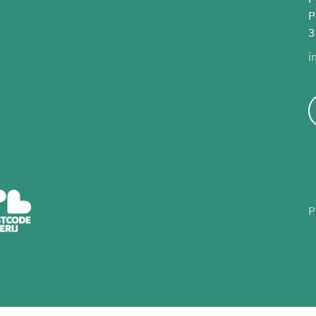
P
3
i
P