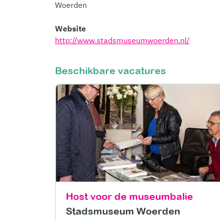
Woerden
Website
http://www.stadsmuseumwoerden.nl/
Beschikbare vacatures
Host voor de museumbalie
Stadsmuseum Woerden