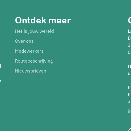
Ontdek meer
Het is jouw wereld
L
B
Over ons
s
3
Medewerkers
0
Routebeschrijving
d
H
Nieuwsbrieven
u
p
P
P
3
i