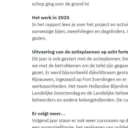
schop ging voor de grond in!
Het werk in 2025
In het rapport lees je over het project en activ
aanwezige bijen, zweefvliegen en dagvlinders. 
gezien.
Uitvoering van de actieplannen op acht fort
Dit jaar is ook gestart met de actieplannen
we met de betrokkenen om de tafel zijn gegaan
gezet. Er werd bijvoorbeeld dijkviltbraam gest
Rijnauwen, ingezaaid op Fort Everdingen en er
werkzaamheden. Het team Hollandse Bijenlinie 
Landelijke Insectendag en de Landelijke behe
beheerders en andere belangstellenden. De c
Er volgt meer…
Volgend jaar staan er ook weer cursussen op d
een promotiefilmpje, het realiseren van publie