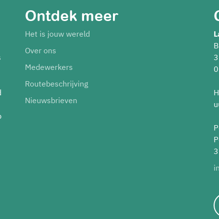
Ontdek meer
Het is jouw wereld
L
B
Over ons
s
3
Medewerkers
0
Routebeschrijving
d
H
Nieuwsbrieven
u
p
P
P
3
i