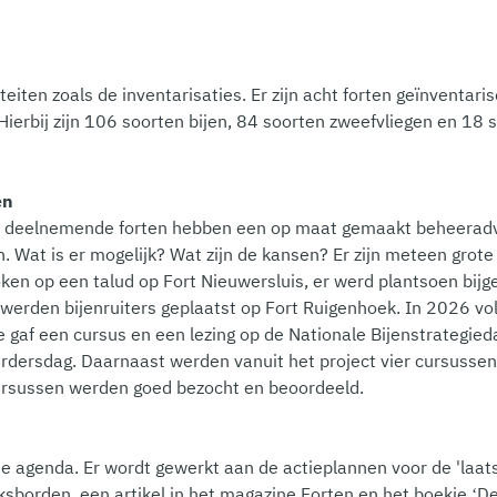
iteiten zoals de inventarisaties. Er zijn acht forten geïnventari
Hierbij zijn 106 soorten bijen, 84 soorten zweefvliegen en 18 
en
. De deelnemende forten hebben een op maat gemaakt beheerad
. Wat is er mogelijk? Wat zijn de kansen? Er zijn meteen gro
oken op een talud op Fort Nieuwersluis, er werd plantsoen bijg
 werden bijenruiters geplaatst op Fort Ruigenhoek. In 2026 vo
gaf een cursus en een lezing op de Nationale Bijenstrategieda
erdersdag. Daarnaast werden vanuit het project vier cursuss
ursussen werden goed bezocht en beoordeeld.
e agenda. Er wordt gewerkt aan de actieplannen voor de 'laats
ksborden, een artikel in het magazine Forten en het boekje ‘D