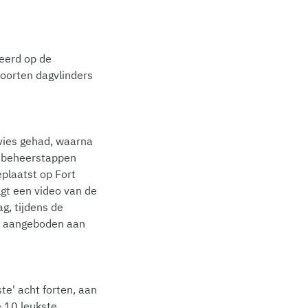
seerd op de
soorten dagvlinders
vies gehad, waarna
te beheerstappen
eplaatst op Fort
lgt een video van de
g, tijdens de
en aangeboden aan
te' acht forten, aan
e 10 leukste