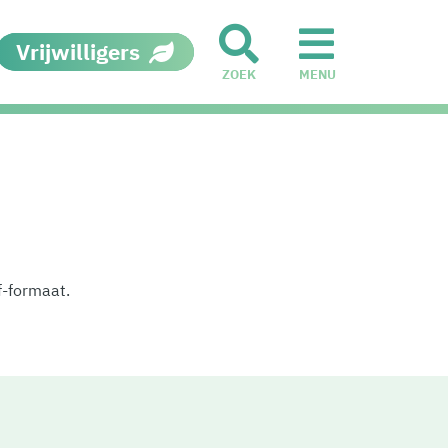
Vrijwilligers
ZOEK
MENU
df-formaat.