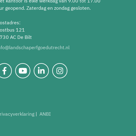
et kantoor is elke werkdag van 9.00 tot 17.00
ur geopend. Zaterdag en zondag gesloten.
ostadres:
ostbus 121
730 AC De Bilt
nfo@landschaperfgoedutrecht.nl
rivacyverklaring
ANBI