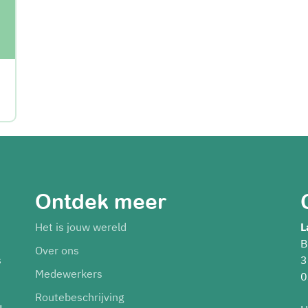
Ontdek meer
Het is jouw wereld
L
B
Over ons
s
3
Medewerkers
0
Routebeschrijving