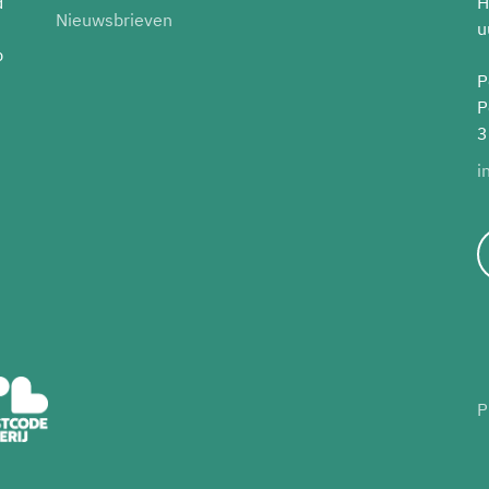
d
H
Nieuwsbrieven
u
p
P
P
3
i
P