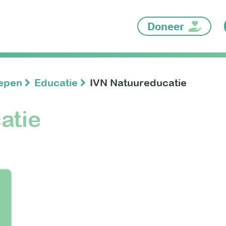
Doneer
oepen
Educatie
IVN Natuureducatie
atie